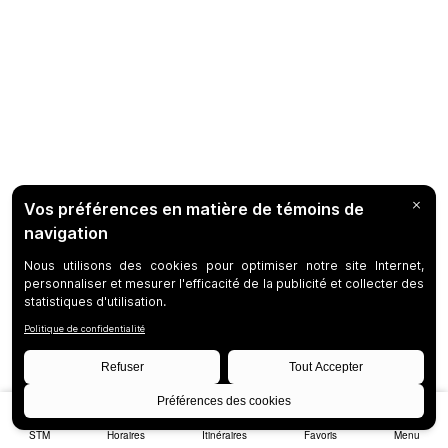
STM
Horaires
Itinéraires
Favoris
Menu