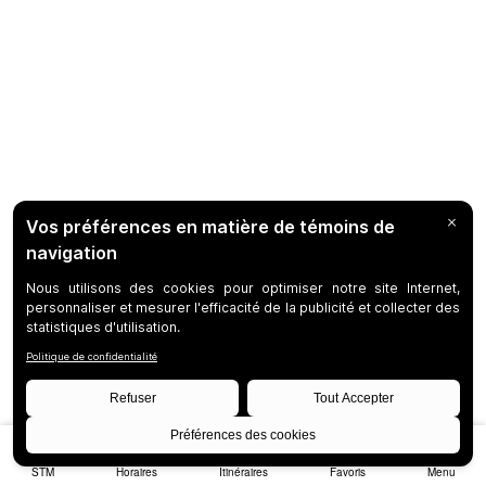
STM
Horaires
Itinéraires
Favoris
Menu