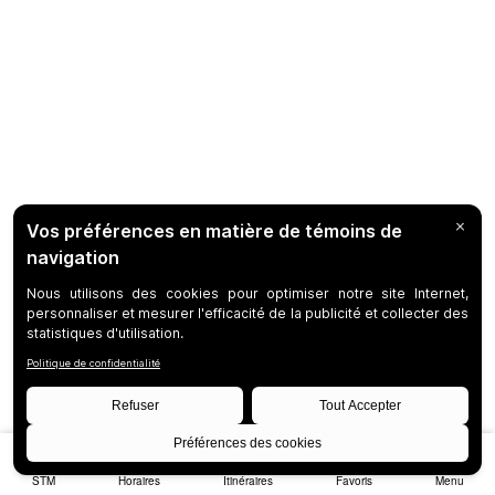
STM
Horaires
Itinéraires
Favoris
Menu