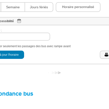
Horaire personnalisé
Semaine
Jours fériés
cessibilité
 :
her seulement les passages des bus avec rampe avant
à jour l'horaire
ondance bus