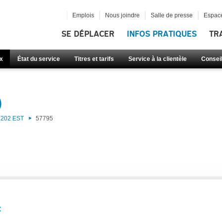
Emplois
Nous joindre
Salle de presse
Espace
SE DÉPLACER
INFOS PRATIQUES
TR
x
État du service
Titres et tarifs
Service à la clientèle
Consei
)
202 EST
57795
: