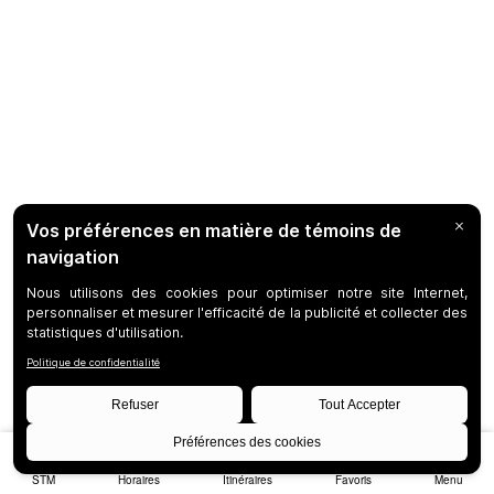
STM
Horaires
Itinéraires
Favoris
Menu