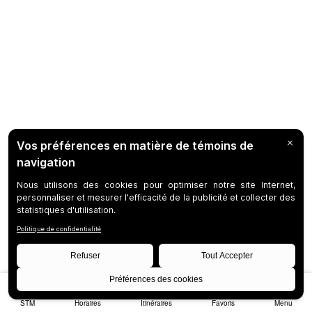
STM
Horaires
Itinéraires
Favoris
Menu