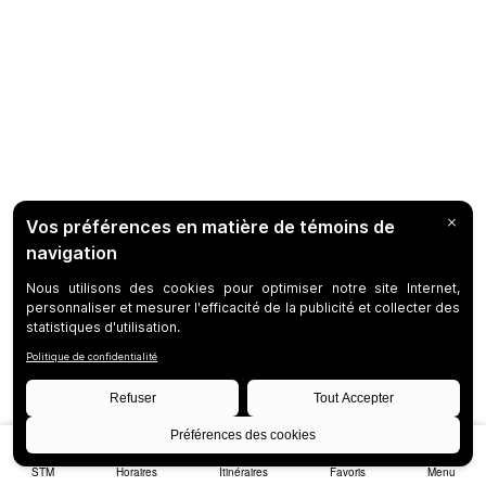
STM
Horaires
Itinéraires
Favoris
Menu