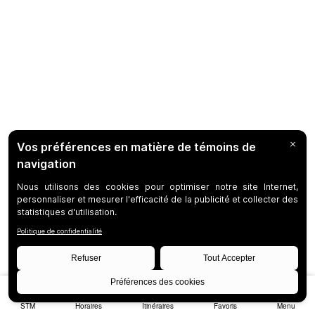
STM
Horaires
Itinéraires
Favoris
Menu