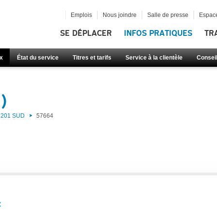
Emplois
Nous joindre
Salle de presse
Espace
SE DÉPLACER
INFOS PRATIQUES
TR
x
État du service
Titres et tarifs
Service à la clientèle
Consei
)
201 SUD
57664
: