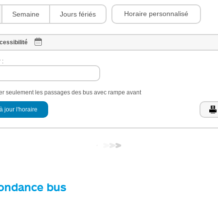
Horaire personnalisé
Semaine
Jours fériés
cessibilité
 :
her seulement les passages des bus avec rampe avant
à jour l'horaire
ondance bus