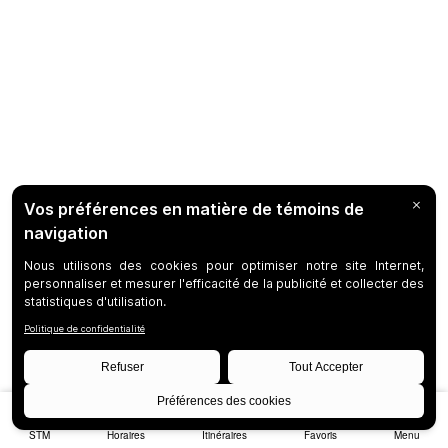
STM
Horaires
Itinéraires
Favoris
Menu