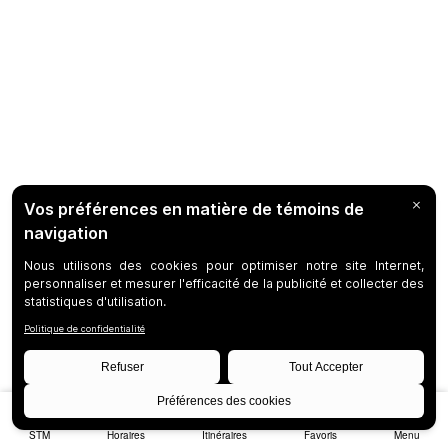
STM
Horaires
Itinéraires
Favoris
Menu