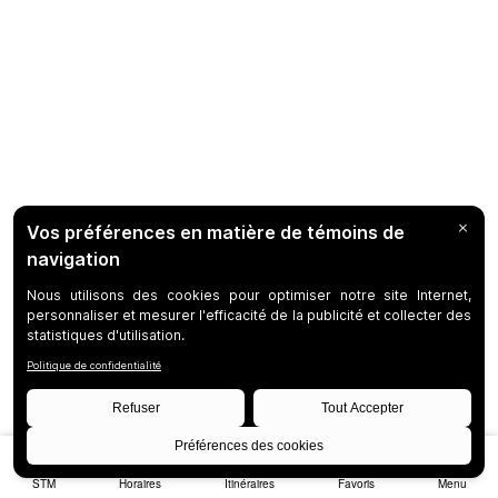
STM
Horaires
Itinéraires
Favoris
Menu