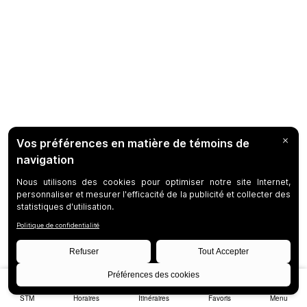
STM
Horaires
Itinéraires
Favoris
Menu