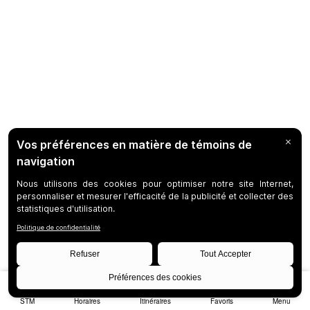
STM
Horaires
Itinéraires
Favoris
Menu