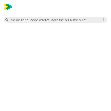
Mess
Rechercher
Su
la
re