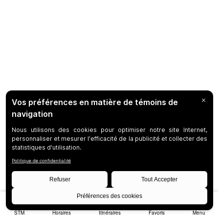
STM
Horaires
Itinéraires
Favoris
Menu