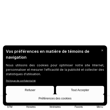
STM
Horaires
Itinéraires
Favoris
Menu