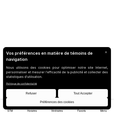
STM
Horaires
Itinéraires
Favoris
Menu