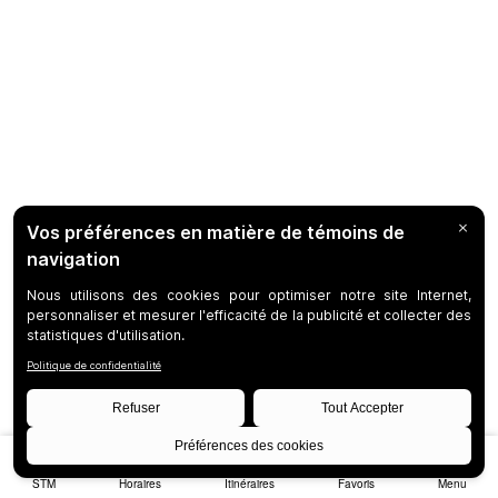
STM
Horaires
Itinéraires
Favoris
Menu