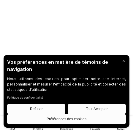
STM
Horaires
Itinéraires
Favoris
Menu