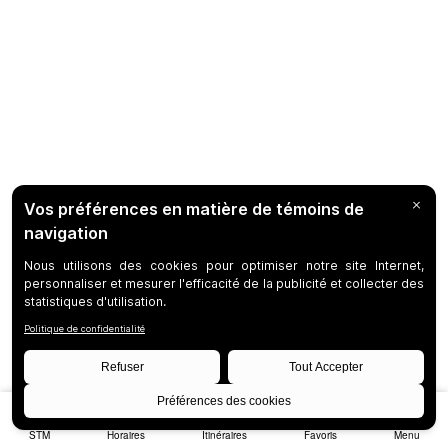
STM
Horaires
Itinéraires
Favoris
Menu