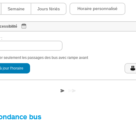
Horaire personnalisé
Semaine
Jours fériés
cessibilité
 :
her seulement les passages des bus avec rampe avant
à jour l'horaire
ondance bus