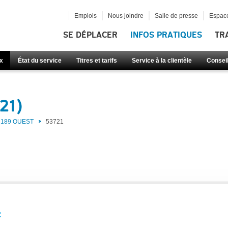
Emplois
Nous joindre
Salle de presse
Espace
SE DÉPLACER
INFOS PRATIQUES
TR
x
État du service
Titres et tarifs
Service à la clientèle
Consei
21)
189 OUEST
53721
: