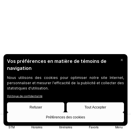
STM
Horaires
Itinéraires
Favoris
Menu