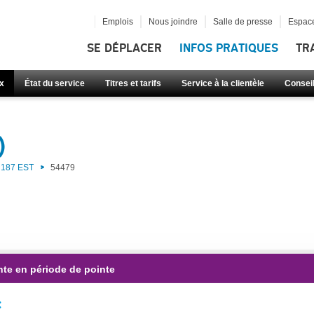
Emplois
Nous joindre
Salle de presse
Espace
SE DÉPLACER
INFOS PRATIQUES
TR
x
État du service
Titres et tarifs
Service à la clientèle
Consei
)
187 EST
54479
nte en période de pointe
: