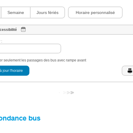
Horaire personnalisé
Semaine
Jours fériés
cessibilité
 :
her seulement les passages des bus avec rampe avant
à jour l'horaire
ondance bus