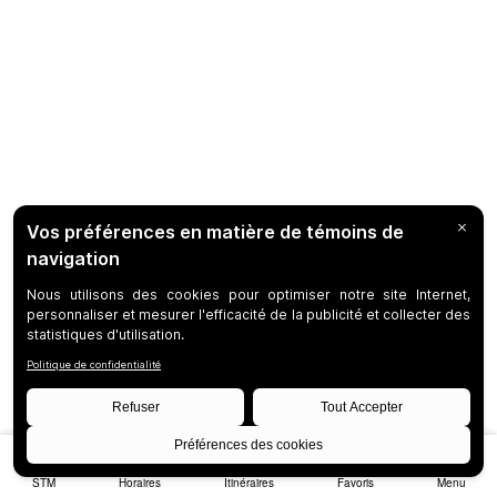
STM
Horaires
Itinéraires
Favoris
Menu