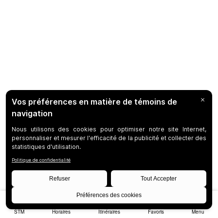
STM
Horaires
Itinéraires
Favoris
Menu