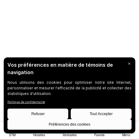
STM
Horaires
Itinéraires
Favoris
Menu