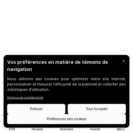
STM
Horaires
Itinéraires
Favoris
Menu