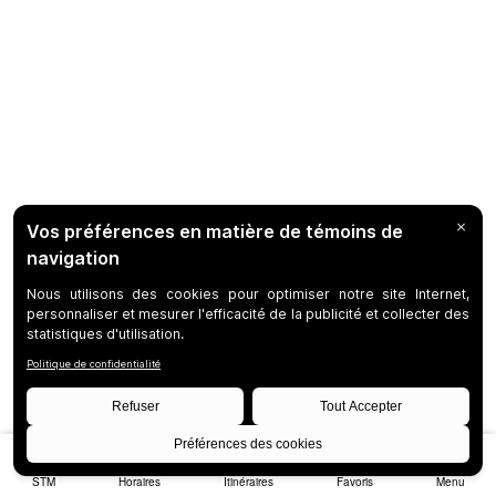
STM
Horaires
Itinéraires
Favoris
Menu