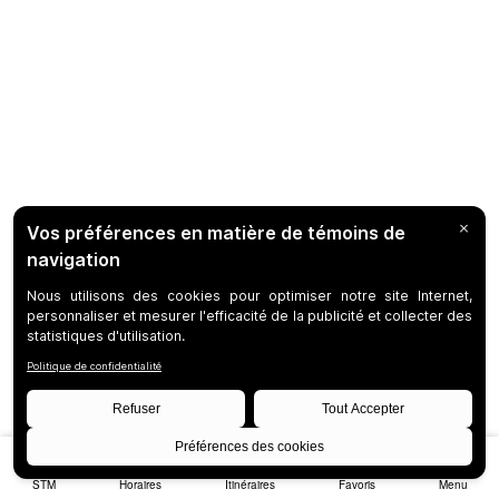
STM
Horaires
Itinéraires
Favoris
Menu