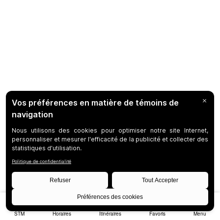
STM
Horaires
Itinéraires
Favoris
Menu