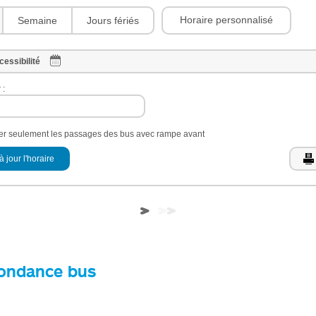
Horaire personnalisé
Semaine
Jours fériés
cessibilité
 :
her seulement les passages des bus avec rampe avant
à jour l'horaire
ondance bus