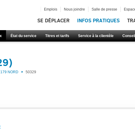
Emplois
Nous joindre
Salle de presse
Espace
SE DÉPLACER
INFOS PRATIQUES
TR
x
État du service
Titres et tarifs
Service à la clientèle
Consei
29)
179 NORD
50329
: