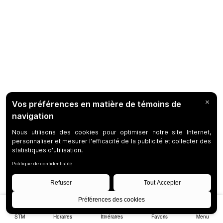
STM
Horaires
Itinéraires
Favoris
Menu