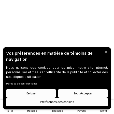
STM
Horaires
Itinéraires
Favoris
Menu