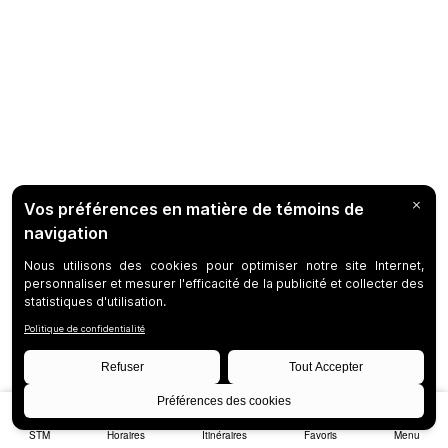
STM
Horaires
Itinéraires
Favoris
Menu