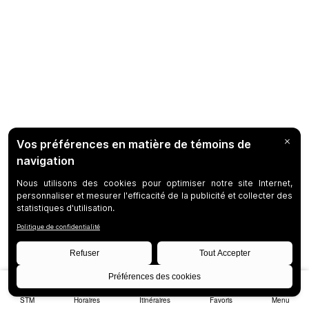
STM
Horaires
Itinéraires
Favoris
Menu