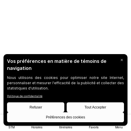
STM
Horaires
Itinéraires
Favoris
Menu