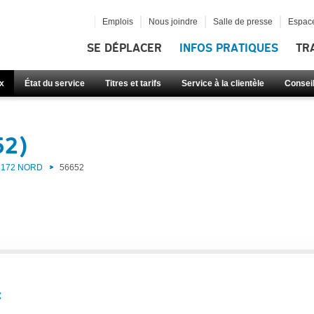
Emplois
Nous joindre
Salle de presse
Espace
SE DÉPLACER
INFOS PRATIQUES
TR
x
État du service
Titres et tarifs
Service à la clientèle
Consei
52)
172 NORD
56652
: