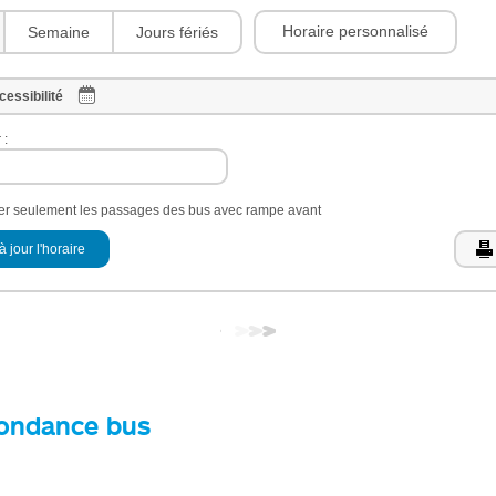
Horaire personnalisé
Semaine
Jours fériés
cessibilité
 :
her seulement les passages des bus avec rampe avant
à jour l'horaire
ondance bus