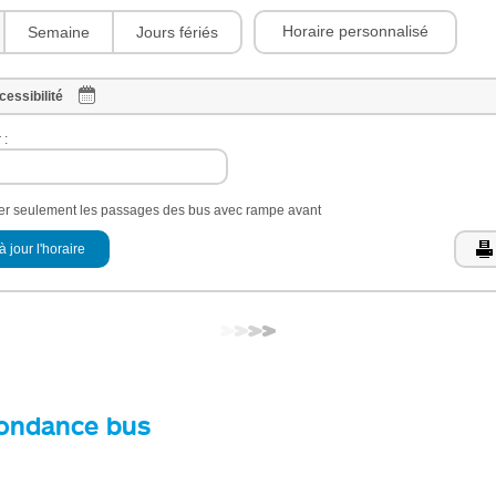
Horaire personnalisé
Semaine
Jours fériés
cessibilité
 :
her seulement les passages des bus avec rampe avant
à jour l'horaire
ondance bus