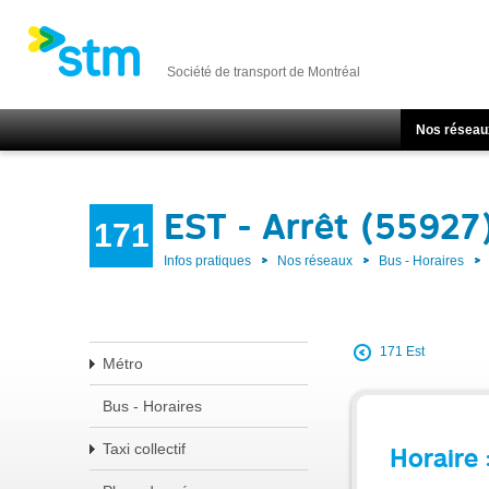
Société de transport de Montréal
Nos réseau
EST - Arrêt (55927
171
Infos pratiques
Nos réseaux
Bus - Horaires
171 Est
Métro
Bus - Horaires
Taxi collectif
Horaire 