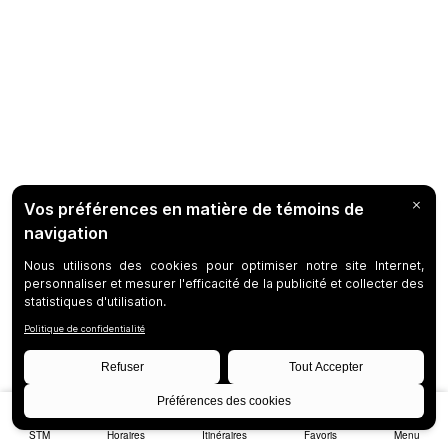
STM
Horaires
Itinéraires
Favoris
Menu