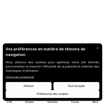
STM
Horaires
Itinéraires
Favoris
Menu