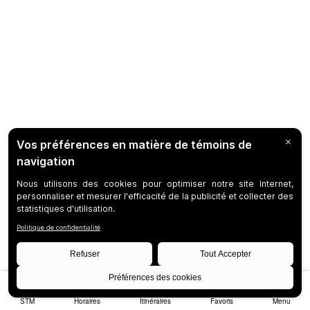
STM
Horaires
Itinéraires
Favoris
Menu