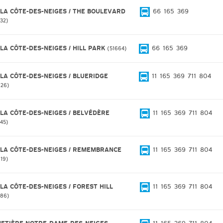
 LA CÔTE-DES-NEIGES / THE BOULEVARD
66
165
369
732
 LA CÔTE-DES-NEIGES / HILL PARK
66
165
369
51664
 LA CÔTE-DES-NEIGES / BLUERIDGE
11
165
369
711
804
626
 LA CÔTE-DES-NEIGES / BELVÉDÈRE
11
165
369
711
804
545
 LA CÔTE-DES-NEIGES / REMEMBRANCE
11
165
369
711
804
119
 LA CÔTE-DES-NEIGES / FOREST HILL
11
165
369
711
804
486