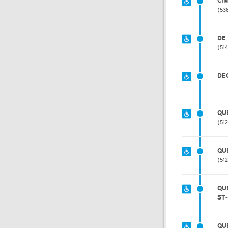
CI
53
DE
51
DE
QU
51
QU
51
QU
ST
QU