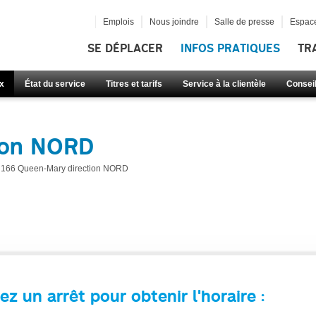
Emplois
Nous joindre
Salle de presse
Espace
SE DÉPLACER
INFOS PRATIQUES
TR
x
État du service
Titres et tarifs
Service à la clientèle
Consei
ion NORD
166 Queen-Mary direction NORD
ez un arrêt pour obtenir l'horaire :