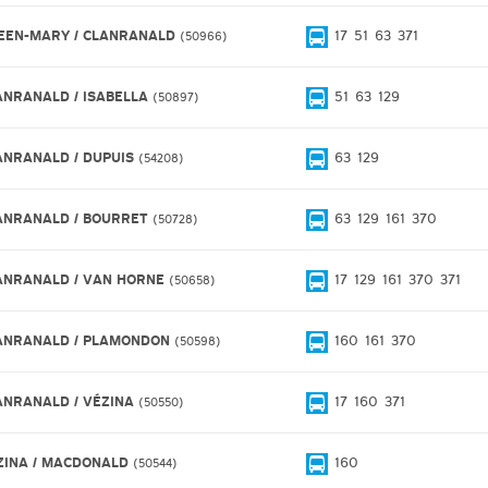
EEN-MARY / CLANRANALD
17
51
63
371
50966
ANRANALD / ISABELLA
51
63
129
50897
ANRANALD / DUPUIS
63
129
54208
ANRANALD / BOURRET
63
129
161
370
50728
ANRANALD / VAN HORNE
17
129
161
370
371
50658
ANRANALD / PLAMONDON
160
161
370
50598
ANRANALD / VÉZINA
17
160
371
50550
ZINA / MACDONALD
160
50544