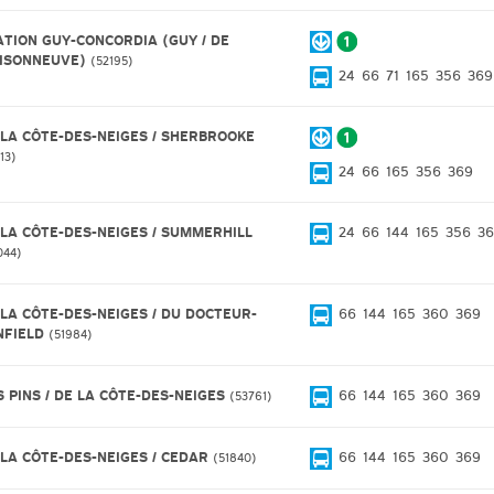
ATION GUY-CONCORDIA (GUY / DE
ISONNEUVE)
52195
24
66
71
165
356
369
 LA CÔTE-DES-NEIGES / SHERBROOKE
13
24
66
165
356
369
 LA CÔTE-DES-NEIGES / SUMMERHILL
24
66
144
165
356
3
044
 LA CÔTE-DES-NEIGES / DU DOCTEUR-
66
144
165
360
369
NFIELD
51984
S PINS / DE LA CÔTE-DES-NEIGES
66
144
165
360
369
53761
 LA CÔTE-DES-NEIGES / CEDAR
66
144
165
360
369
51840