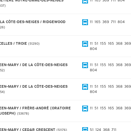
METIÈRE NOTRE-DAME-DES-NEIGES
11
165
369
711
804
837
 LA CÔTE-DES-NEIGES / RIDGEWOOD
11
165
369
711
804
426
CELLES / TROIE
11
51
155
165
368
369
51290
804
EEN-MARY / DE LA CÔTE-DES-NEIGES
11
51
155
165
368
369
804
252
EEN-MARY / DE LA CÔTE-DES-NEIGES
11
51
155
165
368
369
804
254
EEN-MARY / FRÈRE-ANDRÉ (ORATOIRE
11
51
155
165
368
369
-JOSEPH)
53678
EEN-MARY / CEDAR CRESCENT
51
124
368
711
51176