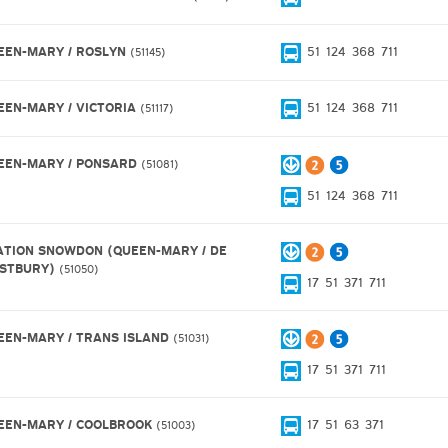
EEN-MARY / ROSLYN
51
124
368
711
51145
EEN-MARY / VICTORIA
51
124
368
711
51117
EEN-MARY / PONSARD
51081
51
124
368
711
ATION SNOWDON (QUEEN-MARY / DE
STBURY)
51050
17
51
371
711
EEN-MARY / TRANS ISLAND
51031
17
51
371
711
EEN-MARY / COOLBROOK
17
51
63
371
51003