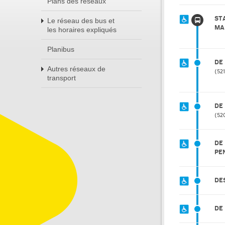
Plans des réseaux
ST
Le réseau des bus et
MA
les horaires expliqués
Planibus
DE
Autres réseaux de
521
transport
DE
52
DE
PE
DE
DE