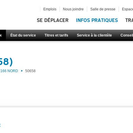
Emplois
Nous joindre
Salle de presse
Espace
SE DÉPLACER
INFOS PRATIQUES
TR
x
État du service
Titres et tarifs
Service à la clientèle
Consei
58)
166 NORD
50658
: