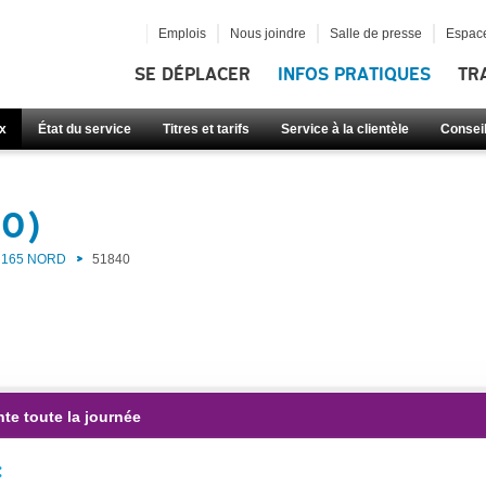
Emplois
Nous joindre
Salle de presse
Espace
SE DÉPLACER
INFOS PRATIQUES
TR
x
État du service
Titres et tarifs
Service à la clientèle
Consei
40)
165 NORD
51840
te toute la journée
: