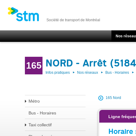
Société de transport de Montréal
Nos réseau
NORD - Arrêt (518
165
Infos pratiques
Nos réseaux
Bus - Horaires
165 Nord
Métro
Bus - Horaires
Ligne fréquen
Taxi collectif
Horaire 