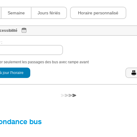
Horaire personnalisé
Semaine
Jours fériés
cessibilité
 :
her seulement les passages des bus avec rampe avant
à jour l'horaire
ondance bus