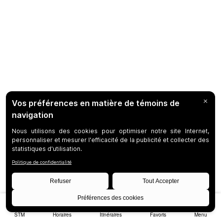
STM
Horaires
Itinéraires
Favoris
Menu