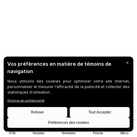
STM
Horaires
Itinéraires
Favoris
Menu