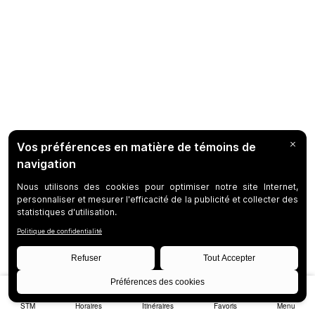
STM
Horaires
Itinéraires
Favoris
Menu