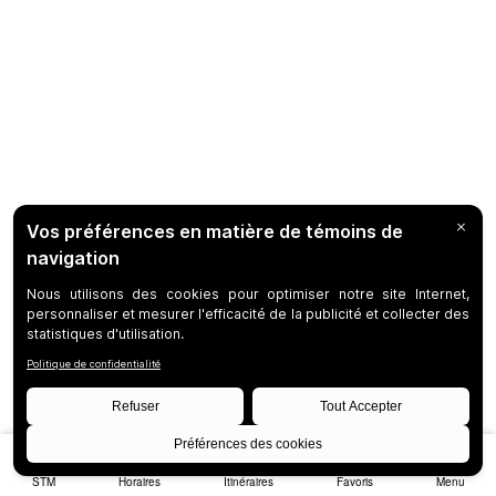
STM
Horaires
Itinéraires
Favoris
Menu