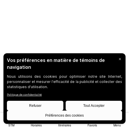
STM
Horaires
Itinéraires
Favoris
Menu