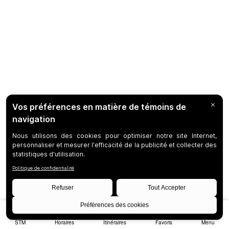
STM
Horaires
Itinéraires
Favoris
Menu